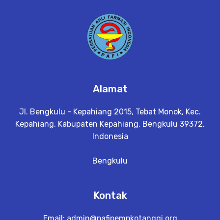
a
il
Alamat
Jl. Bengkulu - Kepahiang 2015, Tebat Monok, Kec.
Kepahiang, Kabupaten Kepahiang, Bengkulu 39372,
Indonesia
Bengkulu
Kontak
Email:
admin@pafipempkotanggi.org