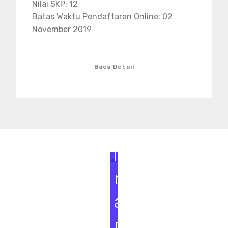
Nilai SKP: 12
Batas Waktu Pendaftaran Online: 02
November 2019
Baca Detail
S
e
m
i
n
a
r